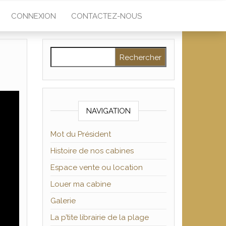
CONNEXION
CONTACTEZ-NOUS
Rechercher :
NAVIGATION
Mot du Président
Histoire de nos cabines
Espace vente ou location
Louer ma cabine
Galerie
La p’tite librairie de la plage