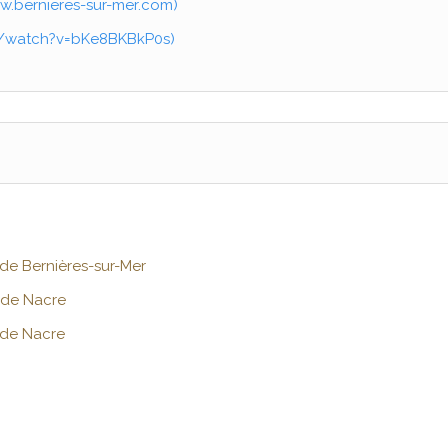
w.bernieres-sur-mer.com
)
m/watch?v=bKe8BKBkP0s
)
 de Bernières-sur-Mer
 de Nacre
de Nacre